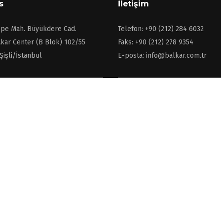
s
İletişim
pe Mah. Büyükdere Cad.
Telefon: +90 (212) 284 6032
kar Center (B Blok) 102/55
Faks: +90 (212) 278 9354
Şişli/İstanbul
E-posta: info@balkar.com.tr