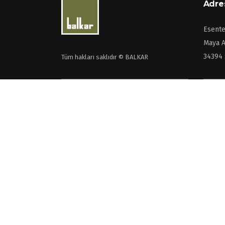
Adre
Esente
Maya A
34394 
Tüm hakları saklıdır © BALKAR