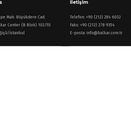
s
İletişim
pe Mah. Büyükdere Cad.
Telefon: +90 (212) 284 6032
kar Center (B Blok) 102/55
Faks: +90 (212) 278 9354
Şişli/İstanbul
E-posta: info@balkar.com.tr