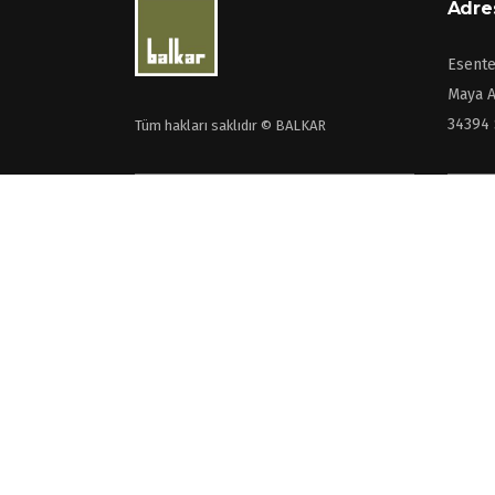
Adre
Esente
Maya A
34394 
Tüm hakları saklıdır © BALKAR