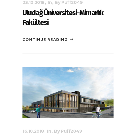
23.10.2018
In
By
Puff2049
Uludağ Üniversitesi-Mimarlık
Fakültesi
CONTINUE READING
16.10.2018
In
By
Puff2049