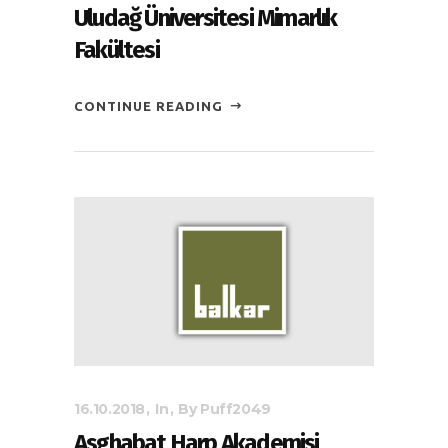
Uludağ Üniversitesi Mimarlık
Fakültesi
CONTINUE READING
16.10.2018
In
By
Puff2049
Asghabat Harp Akademisi